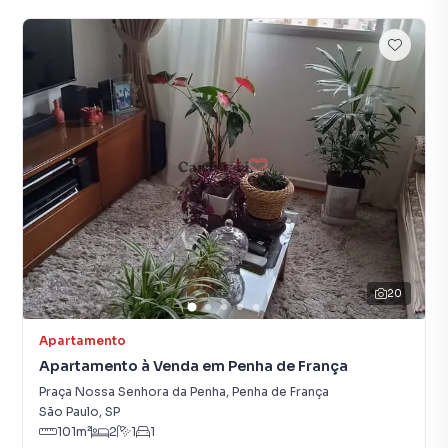
20
Apartamento
Apartamento à Venda em Penha de França
Praça Nossa Senhora da Penha
,
Penha de França
São Paulo
,
SP
101
m²
2
1
1