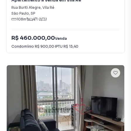
Apartamento à Venda em Vila Ré
Rua Buriti Alegre
,
Vila Ré
São Paulo
,
SP
108
m²
4
2
1
R$ 460.000,00
Venda
Condomínio
R$ 900,00
·
IPTU
R$ 13,40