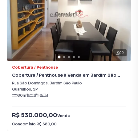
22
Cobertura / Penthouse
Cobertura / Penthouse à Venda em Jardim São
Paulo
Rua São Domingos
,
Jardim São Paulo
Guarulhos
,
SP
80
m²
3
2
1
R$ 530.000,00
Venda
Condomínio
R$ 580,00