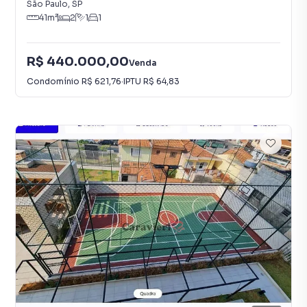
São Paulo
,
SP
41
m²
2
1
1
R$ 440.000,00
Venda
Condomínio
R$ 621,76
·
IPTU
R$ 64,83