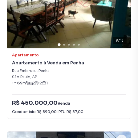
15
Apartamento
Apartamento à Venda em Penha
Rua Embirucu
,
Penha
São Paulo
,
SP
69
m²
2
2
1
R$ 450.000,00
Venda
Condomínio
R$ 890,00
·
IPTU
R$ 87,00