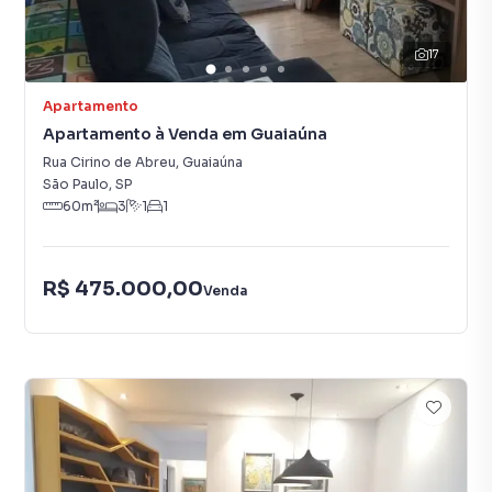
17
Apartamento
Apartamento à Venda em Guaiaúna
Rua Cirino de Abreu
,
Guaiaúna
São Paulo
,
SP
60
m²
3
1
1
R$ 475.000,00
Venda