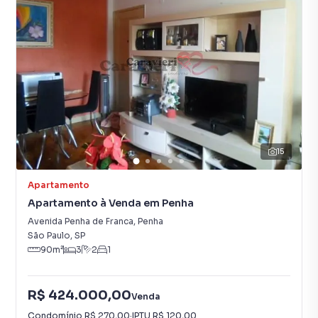
15
Apartamento
Apartamento à Venda em Penha
Avenida Penha de Franca
,
Penha
São Paulo
,
SP
90
m²
3
2
1
R$ 424.000,00
Venda
Condomínio
R$ 270,00
·
IPTU
R$ 120,00