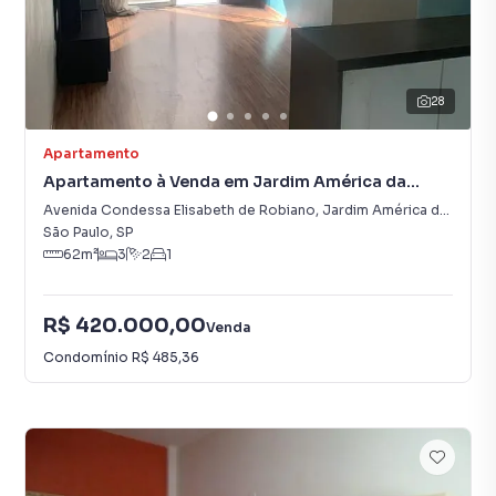
28
Apartamento
Apartamento à Venda em Jardim América da
Penha
Avenida Condessa Elisabeth de Robiano
,
Jardim América da Penha
São Paulo
,
SP
62
m²
3
2
1
R$ 420.000,00
Venda
Condomínio
R$ 485,36