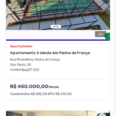
31
Apartamento
Apartamento à Venda em Penha de França
Rua Mirandinha
,
Penha de França
São Paulo
,
SP
48
m²
2
1
1
R$ 450.000,00
Venda
Condomínio
R$ 692,00
·
IPTU
R$ 210,00