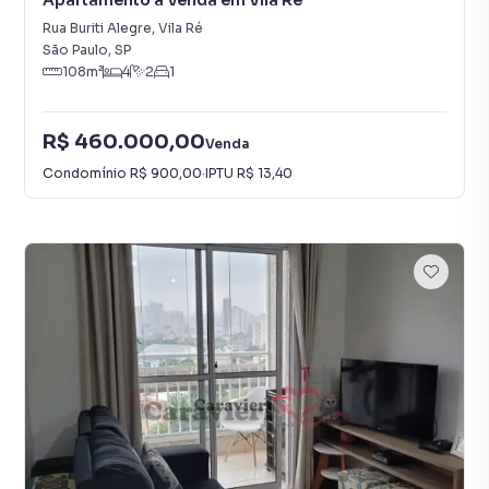
Apartamento à Venda em Vila Ré
Rua Buriti Alegre
,
Vila Ré
São Paulo
,
SP
108
m²
4
2
1
R$ 460.000,00
Venda
Condomínio
R$ 900,00
·
IPTU
R$ 13,40