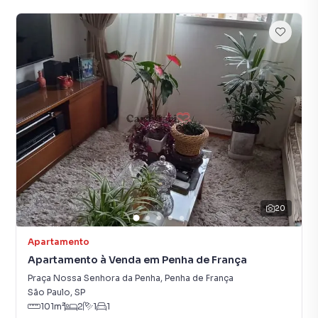
20
Apartamento
Apartamento à Venda em Penha de França
Praça Nossa Senhora da Penha
,
Penha de França
São Paulo
,
SP
101
m²
2
1
1