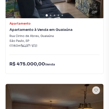
17
Apartamento
Apartamento à Venda em Guaiaúna
Rua Cirino de Abreu
,
Guaiaúna
São Paulo
,
SP
60
m²
3
1
1
R$ 475.000,00
Venda