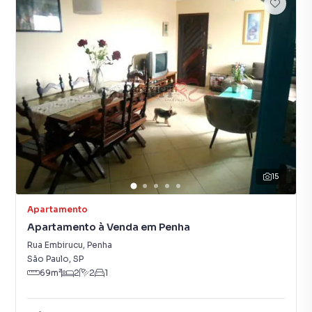
15
Apartamento
Apartamento à Venda em Penha
Rua Embirucu
,
Penha
São Paulo
,
SP
69
m²
2
2
1