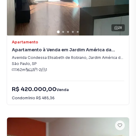
28
Apartamento
Apartamento à Venda em Jardim América da
Penha
Avenida Condessa Elisabeth de Robiano
,
Jardim América da Penha
São Paulo
,
SP
62
m²
3
2
1
R$ 420.000,00
Venda
Condomínio
R$ 485,36