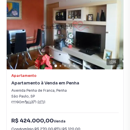
15
Apartamento
Apartamento à Venda em Penha
Avenida Penha de Franca
,
Penha
São Paulo
,
SP
90
m²
3
2
1
R$ 424.000,00
Venda
Condomínio
R$ 270,00
·
IPTU
R$ 120,00