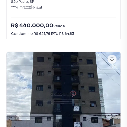
São Paulo
,
SP
41
m²
2
1
1
R$ 440.000,00
Venda
Condomínio
R$ 621,76
·
IPTU
R$ 64,83