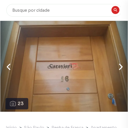
23
Início
São Paulo
Penha de França
Apartamento