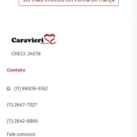
produzir campanhas específicas para São Paulo, o que
aumenta muito o número de contatos interessados e
tendo como consequência uma maior chance de vender ou
alugar seu imóvel mais rápido. Contamos também com um
time de programadores, corretores treinados e uma
central de atendimento preparada para atender
proprietários e inquilinos.
CRECI:
J4578
Contato
(11) 99509-5162
(11) 2647-7327
(11) 2642-8866
Fale conosco