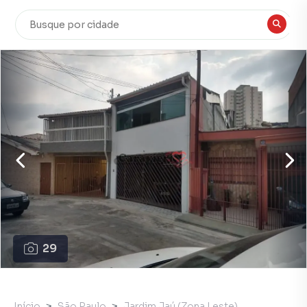
29
Início
São Paulo
Jardim Jaú (Zona Leste)