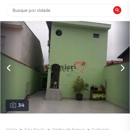
34
Início
São Paulo
Penha de França
Sobrado