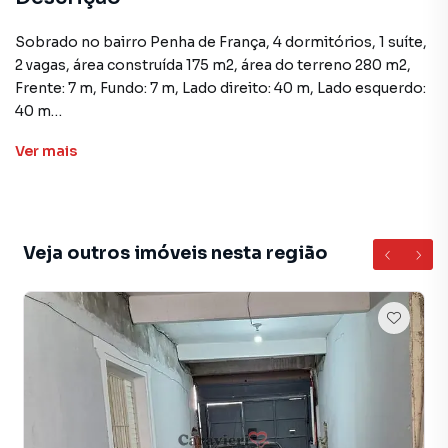
Sobrado no bairro Penha de França, 4 dormitórios, 1 suíte,
2 vagas, área construída 175 m2, área do terreno 280 m2,
Frente: 7 m, Fundo: 7 m, Lado direito: 40 m, Lado esquerdo:
40 m
- Área Privativa: Armário no dormitório, Armário na
Ver
mais
cozinha, Ar condicionado nos quartos, Área de serviço,
Cozinha, Dependência de empregado, Depósito, Edícula,
Escritório, Lavabo, Quintal, Sala de estar, Armário
embutido, Lavanderia, Churrasqueira.
- Infra Estrutura: Esgoto, Interfone, Lavabo, Portão
Veja outros imóveis nesta região
eletrônico, Rua asfaltada, Vaga coberta e fechada.
- Valor do IPTU (anual - 2023) R$ 3.046,18
Aceita financiamento: .
Valor do IPTU R$: 314,04.
Sobrado para Venda em região valorizada do bairro Penha
de França, em São Paulo. Não encontrou o que procurava