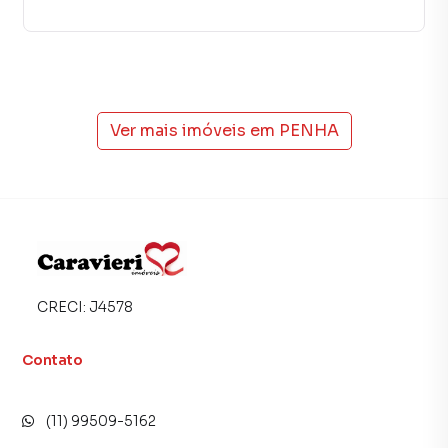
cidades do Brasil, incluindo SÃO PAULO.
Na CARAVIERI IMÓVEIS você consegue vender ou alugar
seu imóvel muito mais rápido do que em imobiliárias
tradicionais. Já vendemos e locamos diversos imóveis em
SÃO PAULO, especialmente em PENHA. Isso porque
Ver mais imóveis em
PENHA
temos uma equipe de marketing digital focada em produzir
campanhas específicas para SÃO PAULO, o que aumenta
muito o número de contatos interessados e tendo como
consequência uma maior chance de vender ou alugar seu
imóvel mais rápido. Contamos também com um time de
programadores, corretores treinados e uma central de
atendimento preparada para atender proprietários e
CRECI:
J4578
inquilinos.
Contato
(11) 99509-5162