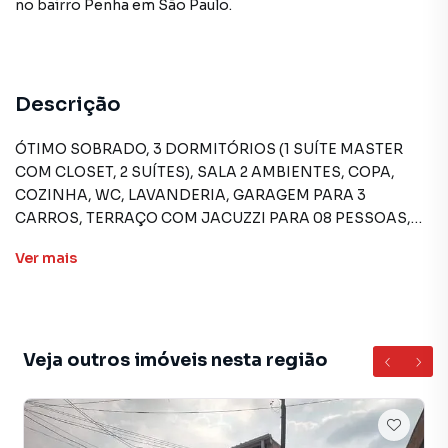
no bairro Penha
em São Paulo
.
Descrição
ÓTIMO SOBRADO, 3 DORMITÓRIOS (1 SUÍTE MASTER
COM CLOSET, 2 SUÍTES), SALA 2 AMBIENTES, COPA,
COZINHA, WC, LAVANDERIA, GARAGEM PARA 3
CARROS, TERRAÇO COM JACUZZI PARA 08 PESSOAS,
CHURRASQUEIRA, FORNO À LENHA E DE PIZZA. (área
Ver
mais
construída 264 m2, área do terreno 300 m2)
Sobrado para Venda em região valorizada do bairro
PENHA, em SÃO PAULO. Não encontrou o que procurava
Veja outros imóveis nesta região
ou deseja mais informações sobre Sobrado em SÃO
PAULO? Entre em contato com nossa equipe pelo
telefone (11) 99509-5162.